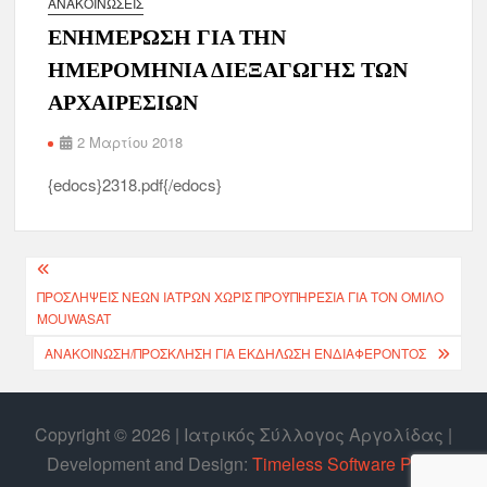
ΑΝΑΚΟΙΝΏΣΕΙΣ
ΕΝΗΜΕΡΩΣΗ ΓΙΑ ΤΗΝ
ΗΜΕΡΟΜΗΝΙΑ ΔΙΕΞΑΓΩΓΗΣ ΤΩΝ
ΑΡΧΑΙΡΕΣΙΩΝ
2 Μαρτίου 2018
{edocs}2318.pdf{/edocs}
ΠΡΟΣΛΉΨΕΙΣ ΝΈΩΝ ΙΑΤΡΏΝ ΧΩΡΊΣ ΠΡΟΫΠΗΡΕΣΊΑ ΓΙΑ ΤΟΝ ΌΜΙΛΟ
MOUWASAT
ΑΝΑΚΟΙΝΩΣΗ/ΠΡΟΣΚΛΗΣΗ ΓΙΑ ΕΚΔΗΛΩΣΗ ΕΝΔΙΑΦΕΡΟΝΤΟΣ
Copyright © 2026 | Ιατρικός Σύλλογος Αργολίδας |
Develοpment and Design:
Timeless Software P.C.
|