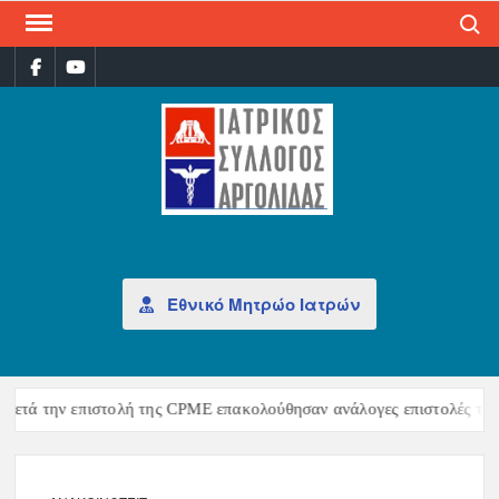
Search
ΙΑΤ
Επίσημη
σελίδα
ΣΎΛ
ΑΡΓ
Εθνικό Μητρώο Ιατρών
Μετά την επιστολή της CPME επακολούθησαν ανάλογες επιστολές της