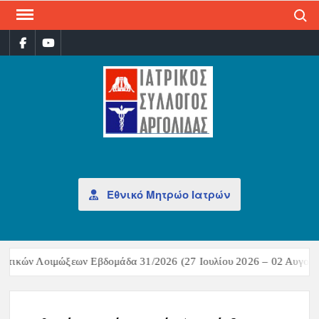
Search
ΙΑΤ
Επίσημη
σελίδα
ΣΎΛ
ΑΡΓ
Εθνικό Μητρώο Ιατρών
στικών Λοιμώξεων Εβδομάδα 31/2026 (27 Ιουλίου 2026 – 02 Αυγούστ