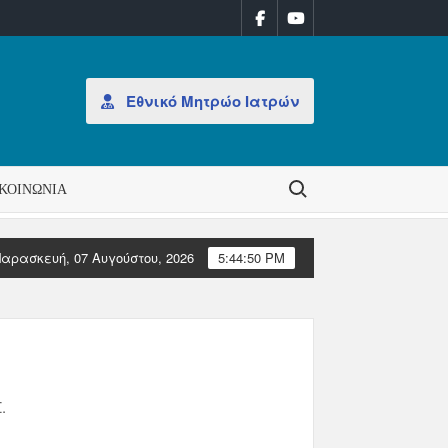
Εθνικό Μητρώο Ιατρών
Search for:
ΚΟΙΝΩΝΊΑ
αρασκευή, 07 Αυγούστου, 2026
5:44:52 PM
ΑΝΑΚΟΙΝΩΣΗ: Έκδοση Αδειών Άσκησης Επαγγέλματος
Μ
.