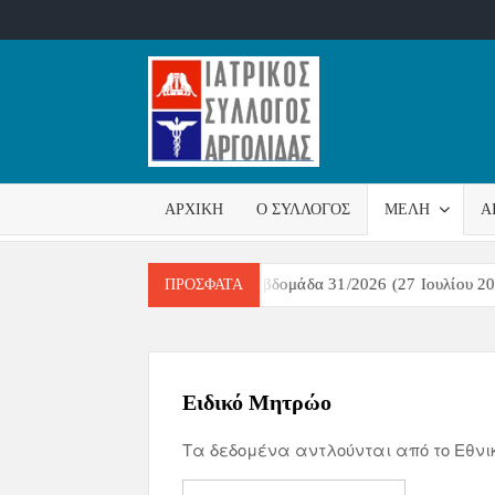
ΙΑΤΡΙΚ
Επίσημη
σελίδα
ΣΎΛΛΟ
ΑΡΧΙΚΉ
Ο ΣΎΛΛΟΓΟΣ
ΜΈΛΗ
Α
ΑΡΓΟΛ
υστικών Λοιμώξεων Εβδομάδα 31/2026 (27 Ιουλίου 2026 – 02 Αυγού
ΠΡΌΣΦΑΤΑ
Ειδικό Μητρώο
Τα δεδομένα αντλούνται από το Εθνικ