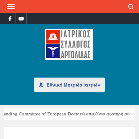
Search
ΙΑΤ
Επίσημη
σελίδα
ΣΎΛ
ΑΡΓ
Εθνικό Μητρώο Ιατρών
anding Committee of European Doctors) απευθύνει αυστηρή σύσταση 