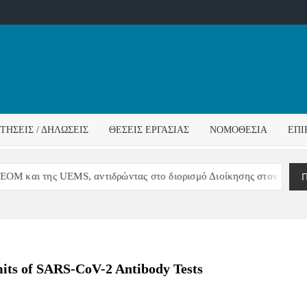
ΌΣ
ΓΟΣ
ΙΤΉΣΕΙΣ / ΔΗΛΏΣΕΙΣ
ΘΈΣΕΙΣ ΕΡΓΑΣΊΑΣ
ΝΟΜΟΘΕΣΊΑ
ΕΠΙ
ΊΔΑΣ
Π
M και της UEMS, αντιδρώντας στο διορισμό Διοίκησης στον ΠΙΣ
its of SARS-CoV-2 Antibody Tests