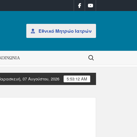
Εθνικό Μητρώο Ιατρών
Search for:
ΚΟΙΝΩΝΊΑ
αρασκευή, 07 Αυγούστου, 2026
5:53:12 AM
Επιστολές Ευρωπαϊκών Ιατρικών Οργανώσεων
Η CPME 