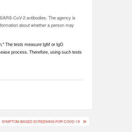
ect SARS-CoV-2 antibodies. The agency is
 information about whether a person may
ion.” The tests measure IgM or IgG
disease process. Therefore, using such tests
SYMPTOM-BASED SCREENING FOR COVID-19