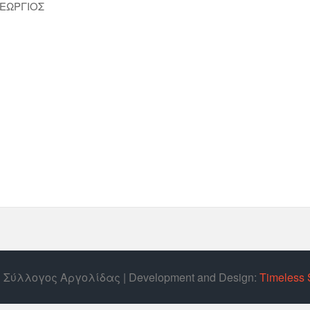
ΓΕΩΡΓΙΟΣ
ός Σύλλογος Αργολίδας | Develοpment and Design:
Timeless 