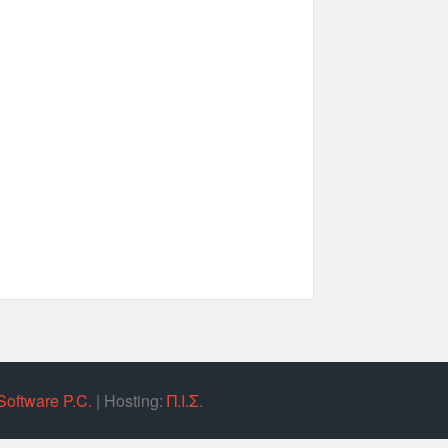
Software P.C.
| Hosting:
Π.Ι.Σ.