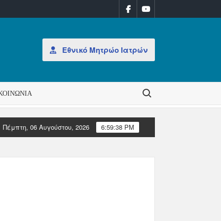
Εθνικό Μητρώο Ιατρών
Search for:
ΚΟΙΝΩΝΊΑ
Πέμπτη, 06 Αυγούστου, 2026
6:59:38 PM
ισμό Διοίκησης στον ΠΙΣ
Επιστολές Ευρωπαϊκών Ιατρικών 