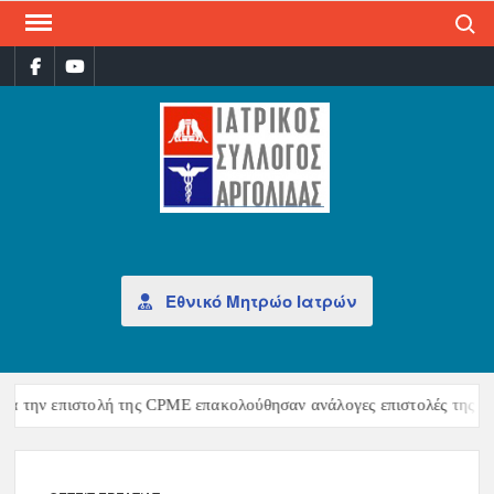
Search
ΙΑΤ
Επίσημη
σελίδα
ΣΎΛ
ΑΡΓ
Εθνικό Μητρώο Ιατρών
την επιστολή της CPME επακολούθησαν ανάλογες επιστολές της CEOM