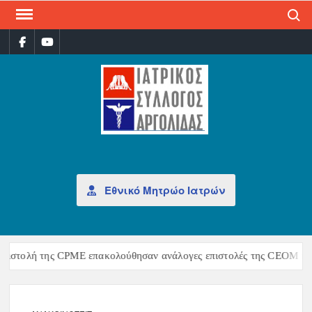
Search
ΙΑΤ
Επίσημη
σελίδα
ΣΎΛ
ΑΡΓ
Εθνικό Μητρώο Ιατρών
ιστολή της CPME επακολούθησαν ανάλογες επιστολές της CEOM και τ