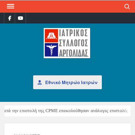
Search
ΙΑΤ
Επίσημη
σελίδα
ΣΎΛ
ΑΡΓ
Εθνικό Μητρώο Ιατρών
Μετά την επιστολή της CPME επακολούθησαν ανάλογες επιστολές της