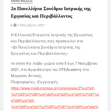
ΑΝΑΚΟΙΝΏΣΕΙΣ
2ο Πανελλήνιο Συνέδριο Ιατρικής της
Εργασίας και Περιβάλλοντος
2 Νοεμβρίου 2021
Η Ελληνική Εταιρεία Ιατρικής της Εργασίας
και Περιβάλλοντος σας προσκαλεί στο
«2ο Πανελλήνιο Συνέδριο Ιατρικής της
Εργασίας και Περιβάλλοντος»
το οποίο θα λάβει χώρα από 5 έως 7 Νοεμβρίου
2021, στο Αμφιθέατρο του OTEAcademy στο
Μαρούσι Αττικής.
Πληροφορίες -Εγγραφές:
https://www.medcongress.gr/congresses/2%ce%bf-
%cf%83%cf%85%ce%bd%ce%b5%ce%b4%cf%81%c
e%b9%ce%bf-
%ce%b9%ce%b1%cf%84%cf%81%ce%b9%ce%ba%