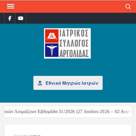
Search
ΙΑΤ
Επίσημη
σελίδα
ΣΎΛ
ΑΡΓ
Εθνικό Μητρώο Ιατρών
στικών Λοιμώξεων Εβδομάδα 31/2026 (27 Ιουλίου 2026 – 02 Αυγούστ