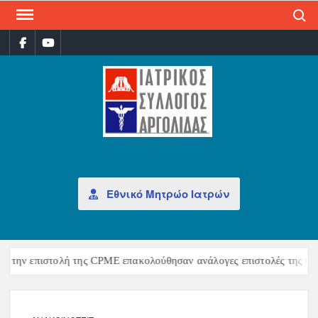
Search
ΙΑΤ
Επίσημη
σελίδα
ΣΎΛ
ΑΡΓ
Εθνικό Μητρώο Ιατρών
ά την επιστολή της CPME επακολούθησαν ανάλογες επιστολές της CE