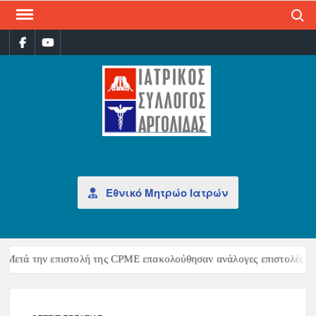
Search
ΙΑΤ
Επίσημη
σελίδα
ΣΎΛ
ΑΡΓ
Εθνικό Μητρώο Ιατρών
Μετά την επιστολή της CPME επακολούθησαν ανάλογες επιστολές της