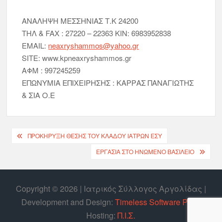
ΑΝΑΛΗΨΗ ΜΕΣΣΗΝΙΑΣ Τ.Κ 24200
ΤΗΛ & FAX : 27220 – 22363 ΚΙΝ: 6983952838
ΕMAIL:
neaxryshammos@yahoo.gr
SITE: www.kpneaxryshammos.gr
ΑΦΜ : 997245259
ΕΠΩΝΥΜΙΑ ΕΠΙΧΕΙΡΗΣΗΣ : ΚΑΡΡΑΣ ΠΑΝΑΓΙΩΤΗΣ
& ΣΙΑ Ο.Ε
ΠΡΟΚΗΡΥΞΗ ΘΕΣΗΣ ΤΟΥ ΚΛΑΔΟΥ ΙΑΤΡΩΝ ΕΣΥ
EΡΓΑΣΊΑ ΣΤΟ ΗΝΩΜΈΝΟ ΒΑΣΊΛΕΙΟ
Copyright © 2026 | Ιατρικός Σύλλογος Αργολίδας |
Develοpment and Design:
Timeless Software P.C.
|
Hosting:
Π.Ι.Σ.