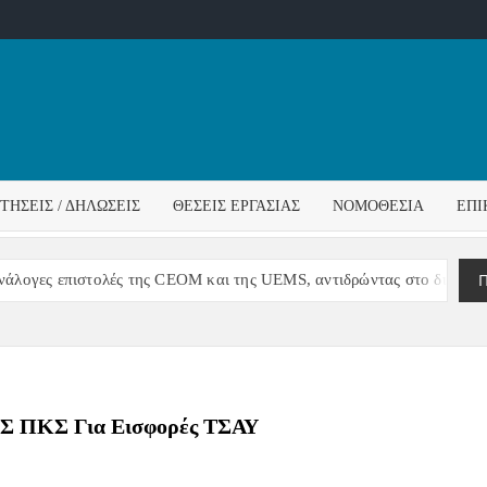
ΌΣ
ΓΟΣ
ΙΤΉΣΕΙΣ / ΔΗΛΏΣΕΙΣ
ΘΈΣΕΙΣ ΕΡΓΑΣΊΑΣ
ΝΟΜΟΘΕΣΊΑ
ΕΠΙ
ΊΔΑΣ
Π
ες επιστολές της CEOM και της UEMS, αντιδρώντας στο διορισμό Δ
Σ ΠΚΣ Για Εισφορές ΤΣΑΥ