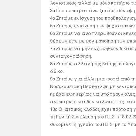
λογιστικούς αλλά με μόνο κριτήριο τ
3ο Για τα παραπάνω ζητάμε σύναψη συ
4ο Ζητάμε ενίσχυση του προϋπολογισμ
5ο Ζητάμε ενίσχυση των ψυχιατρικών
6ο Ζητάμε να αναπληρωθούν οι κενές
θέσεων είτε με μονιμοποίηση των επικ
7ο Ζητάμε να μην εκχωρηθούν δικαι
συνταγογράφηση.
8ο Ζητάμε αλλαγή της βάσης υπολογ
άδικο.
9ο Ζητάμε για άλλη μια φορά από την
Νοσοκομειακή Περίθαλψη με κεντρικό
ημέρα εφημερίας να υπάρχουν όλες οι
ανεπαρκές και δεν καλύπτει τις ιατρ
10ο Ο Ιατρικός κλάδος έχει πρόταση 
τη Γενική Συνέλευση του Π.Ι.Σ. (18-0
συνομιλεί η ηγεσία του Π.Ι.Σ. με το Υ