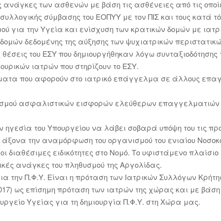
ις ανάγκες των ασθενών με βάση τις ασθένειες από τις οπο
λλογικής σύμβασης του ΕΟΠΥΥ με τον ΠΙΣ και τους κατά τό
ού για την Υγεία και ενίσχυση των κρατικών δομών με ιατρ
 δομών δεδομένης της αύξησης των ψυχιατρικών περιστατικώ
 θέσεις του ΕΣΥ που δημιουργήθηκαν λόγω συνταξιοδότησης
ουρικών ιατρών που στηρίζουν το ΕΣΥ.
ώματα που αφορούν στο ιατρικό επάγγελμα σε άλλους επαγ
ισμού ασφαλιστικών εισφορών ελεύθερων επαγγελματιών ια
 ηγεσία του Υπουργείου να λάβει σοβαρά υπόψη του τις προ
 άξονα την αναμόρφωση του οργανισμού του ενιαίου Νοσοκ
 διαθέσιμες ειδικότητες στο Νομό. Το υφιστάμενο πλαίσιο
ικές ανάγκες του πληθυσμού της Αργολίδας.
για την Π.Φ.Υ. Είναι η πρόταση των Ιατρικών Συλλόγων Κρή
2-2017) ως επίσημη πρόταση των ιατρών της χώρας και με βά
πουργείο Υγείας για τη δημιουργία Π.Φ.Υ. στη Χώρα μας.