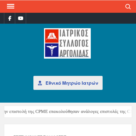
Search
ΙΑΤ
Επίσημη
σελίδα
ΣΎΛ
ΑΡΓ
Εθνικό Μητρώο Ιατρών
την επιστολή της CPME επακολούθησαν ανάλογες επιστολές της CEOM