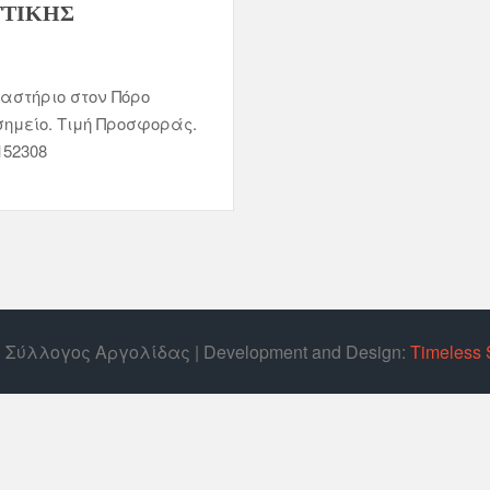
ΤΤΙΚΗΣ
αστήριο στον Πόρο
σημείο. Τιμή Προσφοράς.
152308
ός Σύλλογος Αργολίδας | Develοpment and Design:
Timeless 