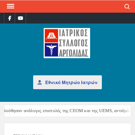
Search
ΙΑΤ
Επίσημη
σελίδα
ΣΎΛ
ΑΡΓ
Εθνικό Μητρώο Ιατρών
ολούθησαν ανάλογες επιστολές της CEOM και της UEMS, αντιδρώντας