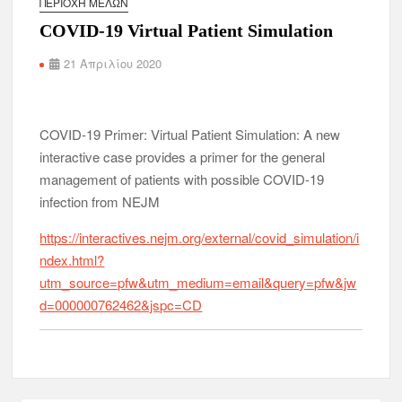
ΠΕΡΙΟΧΉ ΜΕΛΏΝ
COVID-19 Virtual Patient Simulation
21 Απριλίου 2020
COVID-19 Primer: Virtual Patient Simulation: A new
interactive case provides a primer for the general
management of patients with possible COVID-19
infection from NEJM
https://interactives.nejm.org/external/covid_simulation/i
ndex.html?
utm_source=pfw&utm_medium=email&query=pfw&jw
d=000000762462&jspc=CD