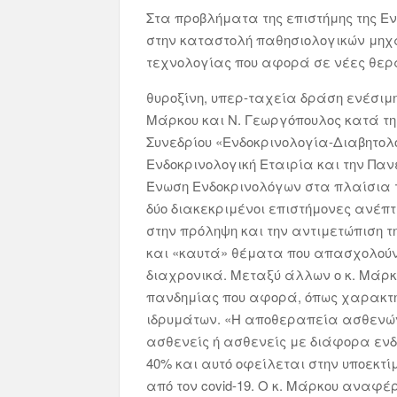
Στα προβλήματα της επιστήμης της Εν
στην καταστολή παθησιολογικών μηχαν
τεχνολογίας που αφορά σε νέες θερα
θυροξίνη, υπερ-ταχεία δράση ενέσιμ
Μάρκου και Ν. Γεωργόπουλος κατά τη 
Συνεδρίου «Ενδοκρινολογία-Διαβητολ
Ενδοκρινολογική Εταιρία και την Πα
Ένωση Ενδοκρινολόγων στα πλαίσια τ
δύο διακεκριμένοι επιστήμονες ανέπτ
στην πρόληψη και την αντιμετώπιση 
και «καυτά» θέματα που απασχολούν
διαχρονικά. Μεταξύ άλλων ο κ. Μάρ
πανδημίας που αφορά, όπως χαρακτηρ
ιδρυμάτων. «Η αποθεραπεία ασθενών
ασθενείς ή ασθενείς με διάφορα ενδ
40% και αυτό οφείλεται στην υποεκτί
από τον covid-19. O κ. Μάρκου αναφέ