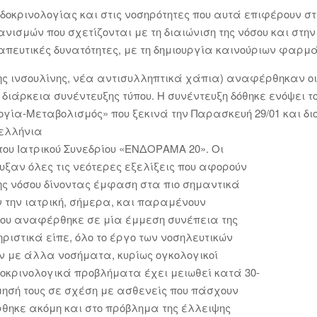
δοκρινολογίας και στις νοσηρότητες που αυτά επιφέρουν στη
ισμών που σχετίζονται με τη διαιώνιση της νόσου και στην
πευτικές δυνατότητες, με τη δημιουργία καινούριων φαρμ
ης ινσουλίνης, νέα αντισυλληπτικά χάπια) αναφέρθηκαν οι
διάρκεια συνέντευξης τύπου. Η συνέντευξη δόθηκε ενόψει τ
ογία-Μεταβολισμός» που ξεκινά την Παρασκευή 29/01 και δ
νελλήνια
ου Ιατρικού Συνεδρίου «ΕΝΔΟΡΑΜΑ 20». Οι
υξαν όλες τις νεότερες εξελίξεις που αφορούν
της νόσου δίνοντας έμφαση στα πιο σημαντικά
 την ιατρική, σήμερα, και παραμένουν
κου αναφέρθηκε σε μία έμμεση συνέπεια της
ιστικά είπε, όλο το έργο των νοσηλευτικών
 με άλλα νοσήματα, κυρίως ογκολογικοί
οκρινολογικά προβλήματα έχει μειωθεί κατά 30-
μησή τους σε σχέση με ασθενείς που πάσχουν
ρθηκε ακόμη και στο πρόβλημα της έλλειψης