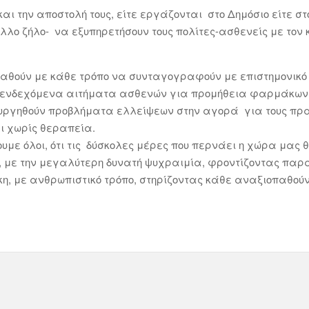
 και την αποστολή τους, είτε εργάζονται στο Δημόσιο είτε στ
λλο ζήλο- να εξυπηρετήσουν τους πολίτες-ασθενείς με τον 
θούν με κάθε τρόπο να συνταγογραφούν με επιστημονικό 
 ενδεχόμενα αιτήματα ασθενών για προμήθεια φαρμάκων, 
ιουργηθούν προβλήματα ελλείψεων στην αγορά για τους π
ει χωρίς θεραπεία.
ε όλοι, ότι τις δύσκολες μέρες που περνάει η χώρα μας θ
ς, με την μεγαλύτερη δυνατή ψυχραιμία, φροντίζοντας παρ
κη, με ανθρωπιστικό τρόπο, στηρίζοντας κάθε αναξιοπαθού