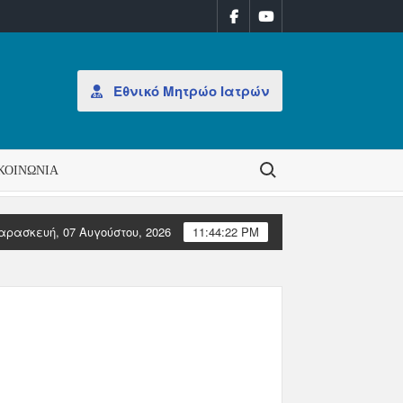
Εθνικό Μητρώο Ιατρών
Search for:
ΚΟΙΝΩΝΊΑ
αρασκευή, 07 Αυγούστου, 2026
11:44:22 PM
tanding Committee of European Doctors) απευθύνει αυστηρή σύσταση