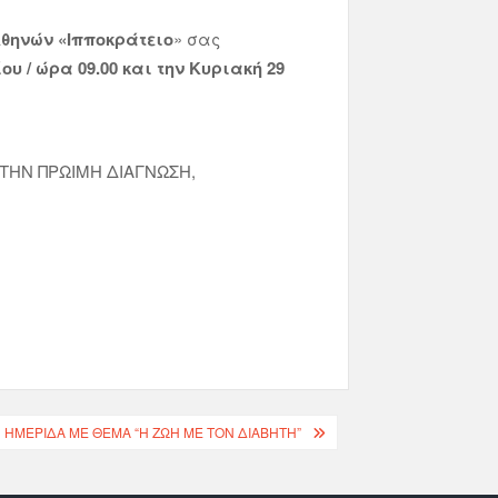
Αθηνών «Ιπποκράτειο
» σας
υ / ώρα 09.00 και την Κυριακή 29
 ΤΗΝ ΠΡΩΙΜΗ ΔΙΑΓΝΩΣΗ,
 ΗΜΕΡΊΔΑ ΜΕ ΘΈΜΑ “Η ΖΩΉ ΜΕ ΤΟΝ ΔΙΑΒΉΤΗ”