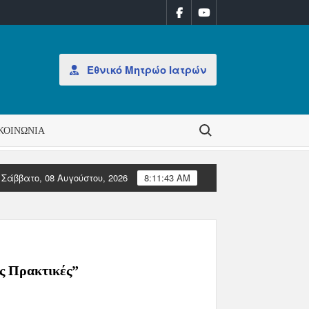
Εθνικό Μητρώο Ιατρών
Search for:
ΚΟΙΝΩΝΊΑ
Σάββατο, 08 Αυγούστου, 2026
8:11:43 AM
 εβδομάδα 31/2026
ΑΝΑΚΟΙΝΩΣΗ: Έκδοση Αδειών Άσκησης Επαγ
ές Πρακτικές”