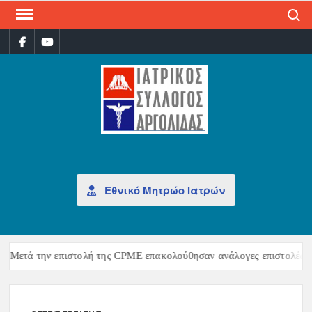
Search
ΙΑΤ
Επίσημη
σελίδα
ΣΎΛ
ΑΡΓ
Εθνικό Μητρώο Ιατρών
Μετά την επιστολή της CPME επακολούθησαν ανάλογες επιστολές τη