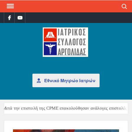
Search
ΙΑΤ
Επίσημη
σελίδα
ΣΎΛ
ΑΡΓ
Εθνικό Μητρώο Ιατρών
ετά την επιστολή της CPME επακολούθησαν ανάλογες επιστολές της 