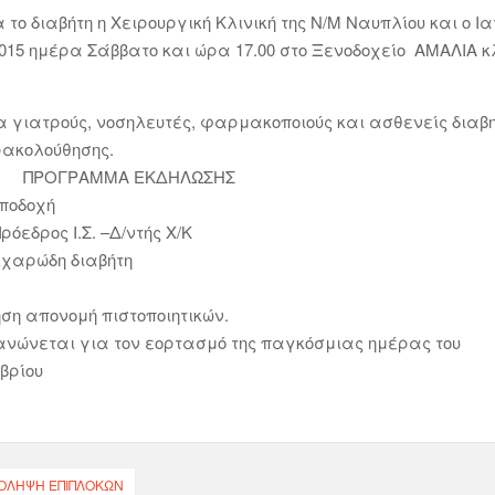
ο διαβήτη η Χειρουργική Κλινική της Ν/Μ Ναυπλίου και ο Ι
015 ημέρα Σάββατο και ώρα 17.00 στο Ξενοδοχείο ΑΜΑΛΙΑ κ
τρούς, νοσηλευτές, φαρμακοποιούς και ασθενείς διαβητ
κολούθησης.
ΕΚΔΗΛΩΣΗΣ
οδοχή
ρος Ι.Σ. –Δ/ντής Χ/Κ
αρώδη διαβήτη
δι
 απονομή πιστοποιητικών.
αι για τον εορτασμό της παγκόσμιας ημέρας του
οεμβρίου
ΠΡΌΛΗΨΗ ΕΠΙΠΛΟΚΏΝ