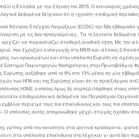
ι πάλι η Ελλάδα με την έλευση του 2015. Ο καινούριος χρόν
λογικά δεδομένα δείχνουν ότι η «χρυσή» επιδημική περίοδος 
κού Κέντρου Ελέγχου Λοιμώξεων (ECDC) την 52η εβδομαδα γρ
γκριση με τις δύο προηγούμενες. Τα τελευταία δεδομένα
ης αρχίζει να παρουσιάζει σταθερή ανοδική τάση. Με την αλ
ριά, που έχρηζαν εισαγωγής στη ΜΕΘ και άλλους 2 θανάτο
ησης των κρουσμάτων και στην υπόλοιπη Ευρώπη σε σχέση μ
 Σύστημα Παρατηρητών Νοσηρότητας στην Πρωτοβάθμια Φρο
ης Ευρωπης αυξήθηκε από το 9% στο 13% μέσα σε μία εβδομά
ρχών των ΗΠΑ και της Ευρώπης είναι ότι το προεξάρχον στέ
υπότυπος H3N2, ο οποίος όμως δε συμπεριλήφθηκε στους υποτύ
τελευταία επιδημιολογικά δεδομένα του Παγκόσμιου Οργανισ
εμβόλιο περιείχε τους πιο επικίνδυνους και τους πιο ύποπτο
σε». Ο υπότυπος αυτός απομονώθηκε μέχρι στιγμής σχεδόν σ
ης γρίπης από την κοινότητα στα φετινά κρούσματα, φαίνετ
ναντι στα υπόλοιπα επικίνδυνα στελέχη και γι αυτό δεν 