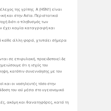
έλεχος της γρίπης A (H5N1) είναι
κή και στην Ασία. Περιστατικά
χή διότι ο πληθυσμός των
εν έχει καμία καταγραφή και
από κάθε άλλη φορά, χτυπάει σήμερα
νται σε επιφυλακή, προειδοποιεί δε
ημειώσουμε ότι η ισχύς του
ληψη, κατόπιν συνεννόησης με τον
ί και οι νοσηλευτές τόσο στην
οση του ιού μέσα στο υγειονομικό
ές, ακόμη και θανατηφόρες, κατά τη