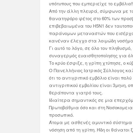
υπότυπους που εμπεριείχε το εμβόλιο!
Από την άλλη πλευρά, σύμφωνα με τα 
θανατηφόρο φέτος στο 60% των προσβ
επιβεβαιωμένα του H5N1 δεν ταυτοπο
παράνομων μεταναστών που εισέρχον
κανέναν έλεγχο στα λοιμώδη νοσήμα
Γι αυτό το λόγο, σε όλο τον πληθυσμ
συναγερμός ευαισθητοποίησης για όλη
Το κρύο έσφιξε, η γρίπη χτύπησε, ο 
Ο Πανελλήνιος Ιατρικός Σύλλογος καλε
ότι το αντιγριπικό εμβόλιο είναι πολ
αντιγριπικού εμβολίου είναι 3μηνη, 
θεράποντα γιατρό τους.
Ιδιαίτερα σημαντικός σε μια επερχόμε
Πρωτοβάθμια όσο και στη Νοσοκομεια
προσωπικό.
Άτομα με ασθενές αμυντικό σύστημα 
νόσηση από τη γρίπη. Ήδη οι θάνατοι