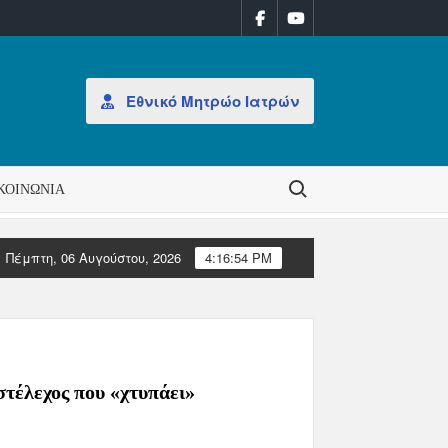
Εθνικό Μητρώο Ιατρών
Search for:
ΚΟΙΝΩΝΊΑ
Πέμπτη, 06 Αυγούστου, 2026
4:16:54 PM
ιοίκησης στον ΠΙΣ
Επιστολές Ευρωπαϊκών Ιατρικών Οργαν
στέλεχος που «χτυπάει»