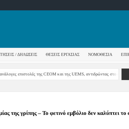
ΌΣ
ΓΟΣ
ΙΤΉΣΕΙΣ / ΔΗΛΏΣΕΙΣ
ΘΈΣΕΙΣ ΕΡΓΑΣΊΑΣ
ΝΟΜΟΘΕΣΊΑ
ΕΠΙ
ΊΔΑΣ
γες επιστολές της CEOM και της UEMS, αντιδρώντας στο διορισμό Δ
ίας της γρίπης – Το φετινό εμβόλιο δεν καλύπτει το 