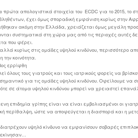
!
πρώτα απολογιστικά στοιχεία του ECDC για το 2015, το στ
ληθέντων, έχει όμως σποραδική εμφάνιση κυρίως στην Αφρι
ιήθηκαν ακόμη στην Ελλάδα, χρειάζεται όμως μεγάλη προσο
ται συστηματικά στη χώρα μας από τις περιοχές αυτές δ
τα που φέρει.
ό, αλλά κυρίως στις ομάδες υψηλού κινδύνου, περισσότερο 
 την κοινότητα.
κύβος ερρίφθη
ί όλους τους γιατρούς και τους ιατρικούς φορείς να βρίσκο
ύ σημαντικό για τις ομάδες υψηλού κινδύνου. Οφείλουμε να σ
οπότε σε άτομα υψηλού κινδύνου μπορεί να χρειαστεί επανά
νη επιδημία γρίπης είναι να είναι εμβολιασμένοι οι γιατρο
κή περίθαλψη, ώστε να αποφεύγεται η διασπορά και η μετάδ
διατρέχουν υψηλό κίνδυνο να εμφανίσουν σοβαρές επιπλοκ
 ξεκίνησαν…