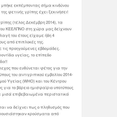
ος μπήκε εκπέμποντας σήμα κινδύνου
της φετινής γρίπης έχει ξεκινήσει!
ίπης (τέλος Δεκέμβρη 2014), τα
 του ΚΕΕΛΠΝΟ στη χώρα μας δείχνουν
λαγή του έτους είχαμε ήδη 4
υς από επιπλοκές της.
ε τις προηγούμενες εβδομάδες.
ντίδα υγείας, το επίπεδο
δα!!
λεχος που ευθύνεται φέτος για την
πους του αντιγριπικού εμβολίου 2014-
μού Υγείας (WHO) και του Κέντρου
υς για το βόρειο ημισφαίριο υποτύπους
τα μισά επιβεβαιωμένα περιστατικά
αι να δείχνει πως ο πληθυσμός που
παρουσιάστηκαν κρούσματα από