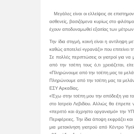
Μεγάλες είναι οι ελλείψεις σε επιστημ
ασθενείς, βασιζόμενα κυρίως στο φιλότιμ
έχουν αποδυναμωθεί εξαιτίας των μέτρων
Την ίδια στιγμή, κοινή είναι η αντίληψη 
καθώς αποτελεί «γρανάζι» που επιτείνει τ
Σε πολλές περιπτώσεις οι γιατροί για ν
από την τσέπη τους ό,τι χρειάζεται, ε
«Πληρώνουμε από την τσέπη μας τα μελάν
Πληρώνουμε από την τσέπη μας τα μελάν
ΕΣΥ Αρκαδίας.
«Έχω στην τσέπη μου την απόδειξη για τ
στο Ιατρείο Λεβιδίου. Αλλιώς θα έπρεπε
«περιττό και άχρηστο οργανισμό» την ΥΠΕ
Περιφέρειες. Την ίδια άποψη εκφράζει κα
μια μετακίνηση γιατρού από Κέντρο Υγεί