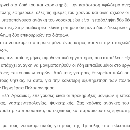
ουργεί στα όριά του και χαρακτηρίζει την κατάσταση «φιλότιμα α
πολης εφημερεύει όλες τις ημέρες του χρόνου και όλες σχεδόν οι
υπερεπείγουσα ανάγκη του νοσοκομείου είναι η πρόσληψη δύο θέ
εράστιες. Στην παιδιατρική κλινική υπηρετούν μόνο δύο ειδικευμένοι
σληψη δύο επικουρικών παιδιάτρων.
ει το νοσοκομείο υπηρετεί μόνο ένας ιατρός και για την στοιχειώδ
οι».
ους τελευταίους μήνες αιμοδυναμικό εργαστήριο, που αποτέλεσε 
 υπάρχει ανάγκη να μονιμοποιηθούν οι ήδη εκπαιδευμένοι στο ερ
σεις επικουρικών ιατρών. Από τους γιατρούς θεωρείται πολύ σ
ετούς θητείας. Κι αυτό, για την καλύτερη εξυπηρέτηση των πολιτ
ην Περιφέρεια Πελοποννήσου.
ΣΥ Αρκαδίας, επείγουσες είναι οι προκηρύξεις μόνιμων ή επικο
ίας, γαστρεντερολογίας, ψυχιατρικής. Στις χρόνιες ανάγκες το
ραϊατρικό προσωπικό, σε τεχνικούς και παρασκευαστές εργαστηρί
 με τους νοσοκομειακούς γιατρούς της Τρίπολης στα τελευταί