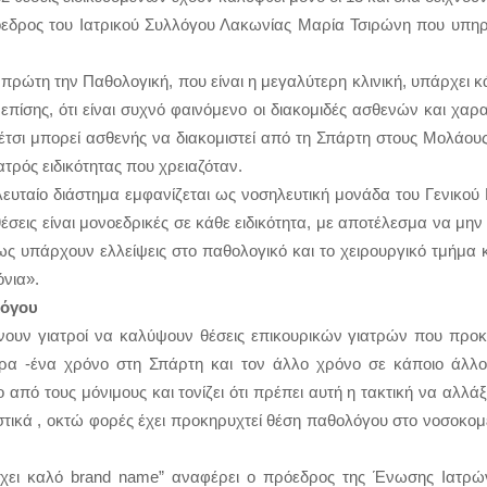
δρος του Ιατρικού Συλλόγου Λακωνίας Μαρία Τσιρώνη που υπηρε
με πρώτη την Παθολογική, που είναι η μεγαλύτερη κλινική, υπάρχε
πίσης, ότι είναι συχνό φαινόμενο οι διακομιδές ασθενών και χα
έτσι μπορεί ασθενής να διακομιστεί από τη Σπάρτη στους Μολάου
τρός ειδικότητας που χρειαζόταν.
ευταίο διάστημα εμφανίζεται ως νοσηλευτική μονάδα του Γενικο
θέσεις είναι μονοεδρικές σε κάθε ειδικότητα, με αποτέλεσμα να μη
όμως υπάρχουν ελλείψεις στο παθολογικό και το χειρουργικό τμήμ
όνια».
λόγου
ίνουν γιατροί να καλύψουν θέσεις επικουρικών γιατρών που προκ
ιέρα -ένα χρόνο στη Σπάρτη και τον άλλο χρόνο σε κάποιο άλλ
ρο από τους μόνιμους και τονίζει ότι πρέπει αυτή η τακτική να αλλά
ικά , οκτώ φορές έχει προκηρυχτεί θέση παθολόγου στο νοσοκομεί
έχει καλό brand name” αναφέρει ο πρόεδρος της Ένωσης Ιατρ