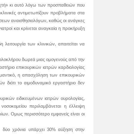
νεχτή» κι αυτό λόγω των προσπαθειών που
 κλινικές αντιμετωπίζουν προβλήματα στα
σεων αναισθησιολόγων, καθώς οι ανάγκες
 γιατροί και κρίνεται αναγκαία η προκήρυξη
η λειτουργία των κλινικών, απαιτείται να
εξολοκλήρου δωρεά μιας ομογενούς από την
γαστήριο επικουρικών ιατρών καρδιολογίας
ημαντικό, η απασχόληση των επικουρικών
ών διότι το αιμοδυναμικό εργαστήριο δεν
υρικών ειδικευμένων ιατρών ουρολογίας,
υ νοσοκομείου περιλαμβάνεται η έλλειψη
ων. Ομως περισσότερο εμφανείς είναι οι
α δύο χρόνια υπάρχει 30% αύξηση στην