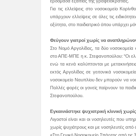
εβδομάδα εξαιτίας της γραφειοκρατίας.
Για τις ελλείψεις στο νοσοκομείο Κορίνθ
υπάρχουν ελλείψεις σε όλες τις ειδικότη
οξύτητα, στο παιδιατρικό όπου υπάρχει μό
Φεύγουν γιατροί χωρίς να αναπληρώνοντ
Στο Νομό Αργολίδας, τα δύο νοσοκομεία
στο ΑΠΕ-ΜΠΕ η κ. Στεφανοπούλου: “Οι ελλεί
ενώ τα κενά καλύπτονται με μετακινήσει
εκτός Αργολίδας σε γειτονικά νοσοκομε
νοσοκομείο Ναυπλίου δεν μπορούν να νοσηλ
Πολλές φορές οι γονείς παίρνουν τα παιδ
Στεφανοπούλου.
Εγκαινιάστηκε ψυχιατρική κλινική χωρί
Λιγοστοί είναι και οι νοσηλευτές που υπ
χωρίς ψυχιάτρους και με νοσηλευτές από 
«Στο Γενικό Νοσοκομείο Σπάρτης από τις 3