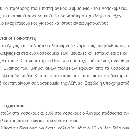
ου, ο πρόεδρος του Επιστημονικού Συμβουλίου του νοσοκομείου, 
τες του ιατρικού προσωπικού. Τα σοβαρότερα προβλήματα, εξηγεί,
νο ένας επικουρικός γιατρός και στους αναισθησιολόγους.
αι οι ειδικότητες
 στο Άργος και το Ναύπλιο λειτουργούν χάρη στις υπεράνθρωπες 
ψεις και στα δυο νοσοκομεία είναι μεγάλες και εστιάζονται σε καίρ
ς γιατρών. Στο νοσοκομείο Ναυπλίου υπάρχει μόνο ένας αναισθησι
ία. Εξαιτίας των μνημονιακών πολιτικών έφυγαν από τα νοσοκομ
ευτούν παιδιά. Κι όταν αυτό απαιτείται, τα περιστατικά διακομίζ
ιά και πηγαίνουν σε νοσοκομεία της Αθήνας. Σαφώς η υποχρηματοδ
ς ψυχιάτρους
ηρετούν στα νοσοκομεία, ενώ στο νοσοκομείο Άργους πρόσφατα εγκ
άλλα τμήματα ή κλινικές του νοσοκομείου.
2 θέσεις ειδικευόμενων έχουν καλυφθεί μόνο οι 13 και όλα δείχνου