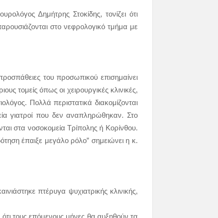
ουρολόγος Δημήτρης Στοκίδης, τονίζει ότι
 παρουσιάζονται στο νεφρολογικό τμήμα με
προσπάθειες του προσωπικού επισημαίνει
ιους τομείς όπως οι χειρουργικές κλινικές,
ολόγος. Πολλά περιστατικά διακομίζονται
εία γιατροί που δεν αναπληρώθηκαν. Στο
ονται στα νοσοκομεία Τρίπολης ή Κορίνθου.
ότηση έπαιξε μεγάλο ρόλο” σημειώνει η κ.
αινιάστηκε πτέρυγα ψυχιατρικής κλινικής,
ν ότι τους επόμενους μήνες θα αυξηθούν τα