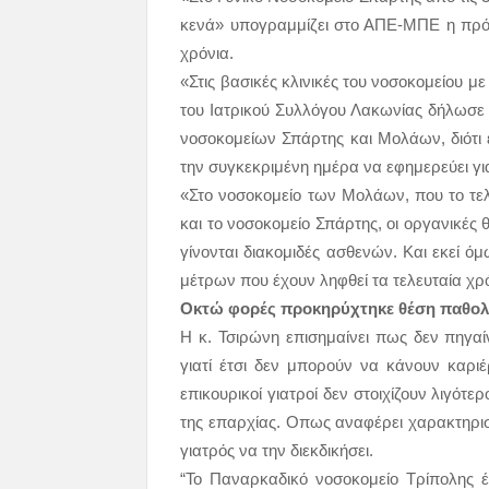
κενά» υπογραμμίζει στο ΑΠΕ-ΜΠΕ η πρόε
χρόνια.
«Στις βασικές κλινικές του νοσοκομείου 
του Ιατρικού Συλλόγου Λακωνίας δήλωσε ε
νοσοκομείων Σπάρτης και Μολάων, διότι 
την συγκεκριμένη ημέρα να εφημερεύει για
«Στο νοσοκομείο των Μολάων, που το τελ
και το νοσοκομείο Σπάρτης, οι οργανικές 
γίνονται διακομιδές ασθενών. Και εκεί 
μέτρων που έχουν ληφθεί τα τελευταία χρ
Οκτώ φορές προκηρύχτηκε θέση παθο
Η κ. Τσιρώνη επισημαίνει πως δεν πηγα
γιατί έτσι δεν μπορούν να κάνουν καρ
επικουρικοί γιατροί δεν στοιχίζουν λιγότε
της επαρχίας. Οπως αναφέρει χαρακτηριστ
γιατρός να την διεκδικήσει.
“Το Παναρκαδικό νοσοκομείο Τρίπολης 