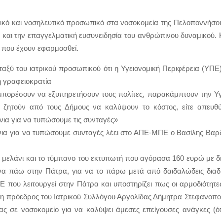
ονικό και νοσηλευτικό προσωπικό στα νοσοκομεία της Πελοποννήσο
ο και την επαγγελματική ευσυνειδησία του ανθρώπινου δυναμικού. 
 που έχουν εφαρμοσθεί.
μεταξύ του ιατρικού προσωπικού ότι η Υγειονομική Περιφέρεια (ΥΠΕ
η γραφειοκρατία
α μπορέσουν να εξυπηρετήσουν τους πολίτες, παρακάμπτουν την Υγ
ίτε ζητούν από τους Δήμους να καλύψουν το κόστος, είτε απευθύ
ια για να τυπώσουμε τις συνταγές»
ια για να τυπώσουμε συνταγές λέει στο ΑΠΕ-ΜΠΕ ο Βασίλης Βα
ο μελάνι και το τύμπανο του εκτυπωτή που αγόρασα 160 ευρώ με 
 να πάω στην Πάτρα, για να το πάρω μετά από δαιδαλώδεις διαδ
 που λειτουργεί στην Πάτρα και υποστηρίζει πως οι αρμοδιότητε
ι η πρόεδρος του Ιατρικού Συλλόγου Αργολίδας Δήμητρα Στεφανοπ
ας σε νοσοκομείο για να καλύψει άμεσες επείγουσες ανάγκες (ό