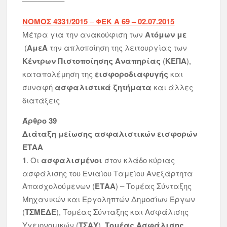
—————–
NOMOΣ 4331/2015
–
ΦΕΚ A 69 – 02.07.2015
Μέτρα για την ανακούφιση των
Ατόμων με
(
ΑμεΑ
την απλοποίηση της λειτουργίας των
Κέντρων Πιστοποίησης Αναπηρίας
(
ΚΕΠΑ
),
καταπολέμηση της
εισφοροδιαφυγής
και
συναφή
ασφαλιστικά ζητήματα
και άλλες
διατάξεις
Άρθρο 39
Διάταξη μείωσης ασφαλιστικών εισφορών
ΕΤΑΑ
1
. Οι
ασφαλισμένοι
στον κλάδο κύριας
ασφάλισης του Ενιαίου Ταμείου Ανεξάρτητα
Απασχολούμενων (
ΕΤΑΑ
) – Τομέας Σύνταξης
Μηχανικών και Εργοληπτών Δημοσίων Έργων
(
ΤΣΜΕΔΕ
), Τομέας Σύνταξης και Ασφάλισης
Υγειονομικών (
ΤΣΑΥ
),
Τομέας Ασφάλισης