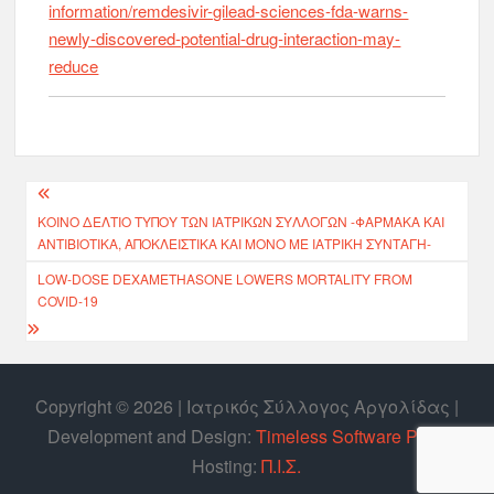
information/remdesivir-gilead-sciences-fda-warns-
newly-discovered-potential-drug-interaction-may-
reduce
ΚΟΙΝΟ ΔΕΛΤΙΟ ΤΥΠΟΥ ΤΩΝ ΙΑΤΡΙΚΩΝ ΣΥΛΛΟΓΩΝ -ΦΆΡΜΑΚΑ ΚΑΙ
ΑΝΤΙΒΙΟΤΙΚΆ, ΑΠΟΚΛΕΙΣΤΙΚΆ ΚΑΙ ΜΌΝΟ ΜΕ ΙΑΤΡΙΚΉ ΣΥΝΤΑΓΉ-
LOW-DOSE DEXAMETHASONE LOWERS MORTALITY FROM
COVID-19
Copyright © 2026 | Ιατρικός Σύλλογος Αργολίδας |
Develοpment and Design:
Timeless Software P.C.
|
Hosting:
Π.Ι.Σ.