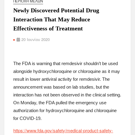
ΠΕΡΙΟΧΉ ΜΕΛΏΝ
Newly Discovered Potential Drug
Interaction That May Reduce
Effectiveness of Treatment
20 Ιουνίου 2020
The FDA is warning that remdesivir shouldn’t be used
alongside hydroxychloroquine or chloroquine as it may
result in lower antiviral activity for remdesivir. The
announcement was based on lab studies, but the
interaction has not been observed in the clinical setting.
On Monday, the FDA pulled the emergency use
authorization for hydroxychloroquine and chloroquine
for COVID-19.
https://www.fda.gov/safety/medical-product-safety-