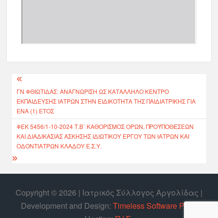
ΓΝ ΦΘΙΩΤΙΔΑΣ: ΑΝΑΓΝΏΡΙΣΗ ΩΣ ΚΑΤΆΛΛΗΛΟ ΚΈΝΤΡΟ
ΕΚΠΑΊΔΕΥΣΗΣ ΙΑΤΡΏΝ ΣΤΗΝ ΕΙΔΙΚΌΤΗΤΑ ΤΗΣ ΠΑΙΔΙΑΤΡΙΚΉΣ ΓΙΑ
ΈΝΑ (1) ΈΤΟΣ
ΦΕΚ 5456/1-10-2024 Τ.Β΄ ΚΑΘΟΡΙΣΜΌΣ ΌΡΩΝ, ΠΡΟΫΠΟΘΈΣΕΩΝ
ΚΑΙ ΔΙΑΔΙΚΑΣΊΑΣ ΆΣΚΗΣΗΣ ΙΔΙΩΤΙΚΟΎ ΈΡΓΟΥ ΤΩΝ ΙΑΤΡΏΝ ΚΑΙ
ΟΔΟΝΤΙΆΤΡΩΝ ΚΛΆΔΟΥ Ε.Σ.Υ.
Copyright © 2026 | Ιατρικός Σύλλογος Αργολίδας |
Develοpment and Design:
Timeless Software P.C.
|