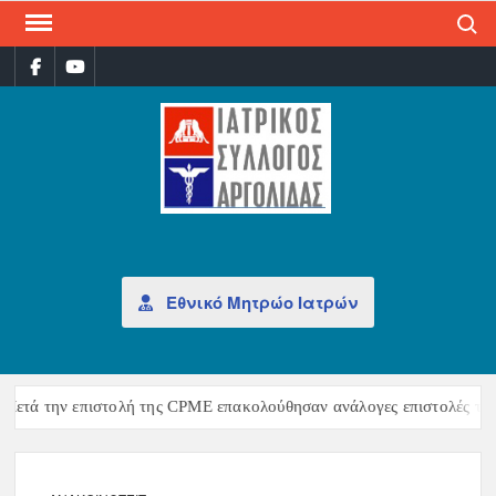
Search
ΙΑΤ
Επίσημη
σελίδα
ΣΎΛ
ΑΡΓ
Εθνικό Μητρώο Ιατρών
ετά την επιστολή της CPME επακολούθησαν ανάλογες επιστολές της 