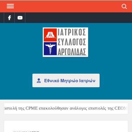
Search
ΙΑΤ
Επίσημη
σελίδα
ΣΎΛ
ΑΡΓ
Εθνικό Μητρώο Ιατρών
 της CPME επακολούθησαν ανάλογες επιστολές της CEOM και της UEM