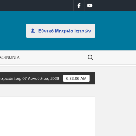
Εθνικό Μητρώο Ιατρών
Search for:
ΚΟΙΝΩΝΊΑ
αρασκευή, 07 Αυγούστου, 2026
6:33:06 AM
ισμό Διοίκησης στον ΠΙΣ
Επιστολές Ευρωπαϊκών Ιατρικών 