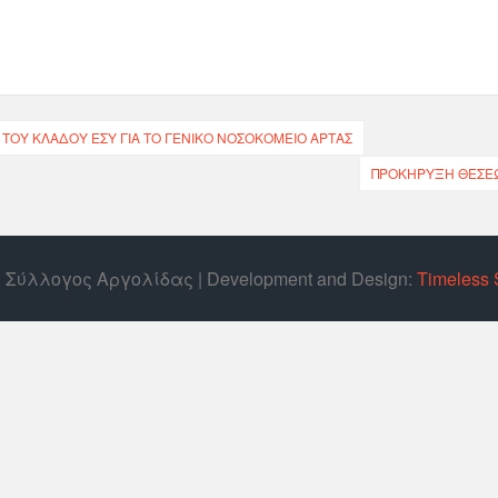
ΤΟΥ ΚΛΆΔΟΥ ΕΣΥ ΓΙΑ ΤΟ ΓΕΝΙΚΌ ΝΟΣΟΚΟΜΕΊΟ ΆΡΤΑΣ
ΠΡΟΚΉΡΥΞΗ ΘΈΣΕΩΝ
ός Σύλλογος Αργολίδας | Develοpment and Design:
Timeless 