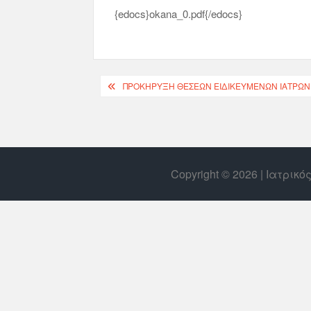
{edocs}okana_0.pdf{/edocs}
ΠΡΟΚΉΡΥΞΗ ΘΈΣΕΩΝ ΕΙΔΙΚΕΥΜΈΝΩΝ ΙΑΤΡΏΝ 
Copyright © 2026 | Ιατρικ