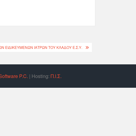
 ΕΙΔΙΚΕΥΜΈΝΩΝ ΙΑΤΡΏΝ ΤΟΥ ΚΛΆΔΟΥ Ε.Σ.Υ.
Software P.C.
| Hosting:
Π.Ι.Σ.