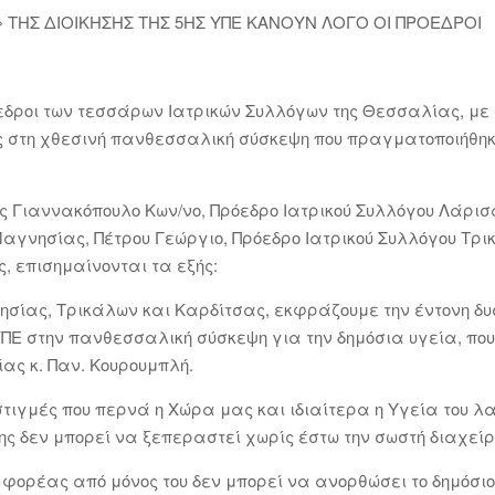
» ΤΗΣ ΔΙΟΙΚΗΣΗΣ ΤΗΣ 5ΗΣ ΥΠΕ ΚΑΝΟΥΝ ΛΟΓΟ ΟΙ ΠΡΟΕΔΡΟΙ
δροι των τεσσάρων Ιατρικών Συλλόγων της Θεσσαλίας, με τ
ους στη χθεσινή πανθεσσαλική σύσκεψη που πραγματοποιήθη
 Γιαννακόπουλο Κων/νο, Πρόεδρο Ιατρικού Συλλόγου Λάρισα
Μαγνησίας, Πέτρου Γεώργιο, Πρόεδρο Ιατρικού Συλλόγου Τρι
, επισημαίνονται τα εξής:
νησίας, Τρικάλων και Καρδίτσας, εκφράζουμε την έντονη δ
 ΥΠΕ στην πανθεσσαλική σύσκεψη για την δημόσια υγεία, πο
ας κ. Παν. Κουρουμπλή.
στιγμές που περνά η Χώρα μας και ιδιαίτερα η Υγεία του 
ς δεν μπορεί να ξεπεραστεί χωρίς έστω την σωστή διαχείρ
ορέας από μόνος του δεν μπορεί να ανορθώσει το δημόσιο