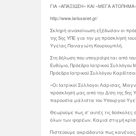
ΓΙΑ «ΑΠΑΞΙΩΣΗ» ΚΑΙ «ΜΕΓΑ ΑΤΟΠΗΜΑ
http://www.larissanet.gr/
Σκληρή ανακοίνωση εξέδωσαν οι πρόε
της 5ης ΥΠΕ για την μη πρόσκλησή τ
Υγείας Παναγιώτη Κουρουμπλή.
Στη δήλωση που υπογράφεται από τους
Ευθύμιο, Πρόεδρο Ιατρικού Συλλόγου 
Πρόεδρο Ιατρικού Συλλόγου Καρδίτσας
«Οι Ιατρικοί Σύλλογοι Λάρισας, Μαγ
πρόσκλησή μας από την Δ/ση της 5ης
παρουσία μάλιστα του Υπουργού Υγεί
Θεωρούμε πως σ’ αυτές τις δύσκολες 
όλων των φορέων. Καμιά στιγμή κρίση
Πιστεύουμε ακράδαντα πως κανένας φ