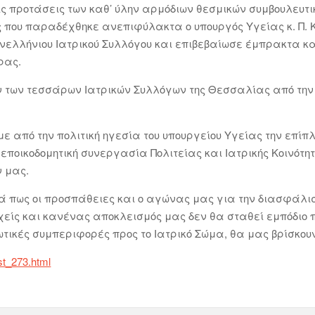
ις προτάσεις των καθ’ ύλην αρμόδιων θεσμικών συμβουλευτι
ονός που παραδέχθηκε ανεπιφύλακτα ο υπουργός Υγείας κ. Π
Πανελλήνιου Ιατρικού Συλλόγου και επιβεβαίωσε έμπρακτα 
ρας.
των τεσσάρων Ιατρικών Συλλόγων της Θεσσαλίας από την Δ
ε από την πολιτική ηγεσία του υπουργείου Υγείας την επίπλη
εποικοδομητική συνεργασία Πολιτείας και Ιατρικής Κοινότητ
 μας.
 πως οι προσπάθειες και ο αγώνας μας για την διασφάλισ
χείς και κανένας αποκλεισμός μας δεν θα σταθεί εμπόδιο π
ωτικές συμπεριφορές προς το Ιατρικό Σώμα, θα μας βρίσκου
ost_273.html