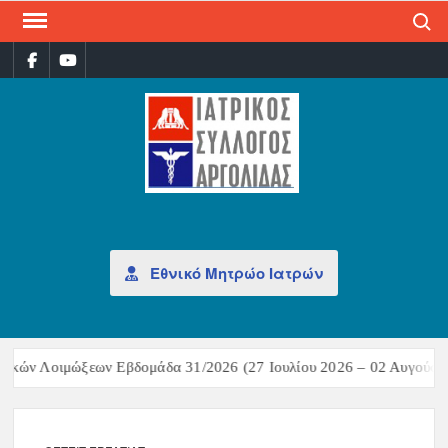
Search
ΙΑΤ
Επίσημη
σελίδα
ΣΎΛ
ΑΡΓ
Εθνικό Μητρώο Ιατρών
τικών Λοιμώξεων Εβδομάδα 31/2026 (27 Ιουλίου 2026 – 02 Αυγούστο