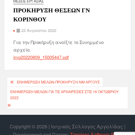
ΘΈΣΕΙΣ ΕΡΓΑΣΊΑΣ
ΠΡΟΚΗΡΥΞΗ ΘΕΣΕΩΝ ΓΝ
ΚΟΡΙΝΘΟΥ
22 Αυγούστου 2022
Για την Προκήρυξη ανοίξτε το Συνημμένο
αρχείο.
img20220809_15005447.pdf
ΕΝΗΜΕΡΩΣΗ ΜΕΛΩΝ-ΠΡΟΚΗΡΥΞΗ ΝΜ ΑΡΓΟΥΣ
ΕΝΗΜΕΡΩΣΗ ΜΕΛΩΝ ΓΙΑ ΤΙΣ ΑΡΧΑΙΡΕΣΙΕΣ ΣΤΙΣ 16 ΟΚΤΩΒΡΙΟΥ
2022
Copyright © 2026 | Ιατρικός Σύλλογος Αργολίδας |
Develοpment and Design:
Timeless Software P.C.
|