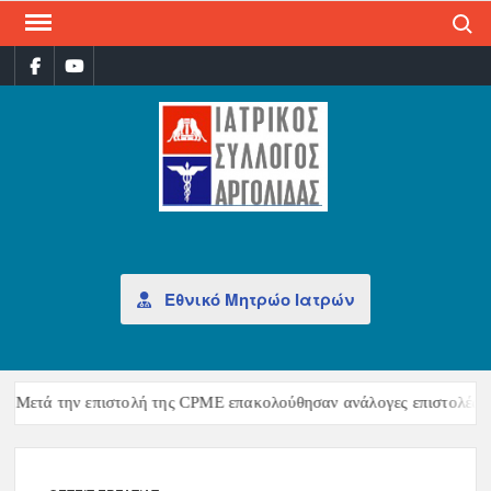
Search
ΙΑΤ
Επίσημη
σελίδα
ΣΎΛ
ΑΡΓ
Εθνικό Μητρώο Ιατρών
Μετά την επιστολή της CPME επακολούθησαν ανάλογες επιστολές τη