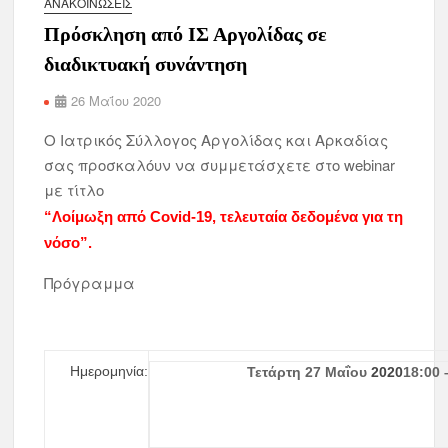
ΑΝΑΚΟΙΝΏΣΕΙΣ
Πρόσκληση από ΙΣ Αργολίδας σε
διαδικτυακή συνάντηση
26 Μαΐου 2020
O Ιατρικός Σύλλογος Αργολίδας και Αρκαδίας
σας προσκαλόυν να συμμετάσχετε στο webinar
με τίτλο
“Λοίμωξη από Covid-19, τελευταία δεδομένα για τη
νόσο”.
Πρόγραμμα
Ημερομηνία:
Τετάρτη 27 Μαΐου
2
0
2
0
18:00 