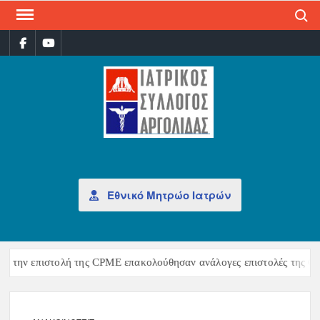
Search
ΙΑΤ
Επίσημη
σελίδα
ΣΎΛ
ΑΡΓ
Εθνικό Μητρώο Ιατρών
 την επιστολή της CPME επακολούθησαν ανάλογες επιστολές της CEO