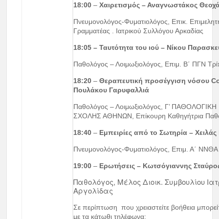
18:00
–
Χαιρετισμός – Αναγνωστάκος Θεοχ
Πνευμονολόγος-Φυματιολόγος, Επικ. Επιμελητ
Γραμματέας . Ιατρικού Συλλόγου Αρκαδίας
18:05 – Ταυτότητα του ιού – Νίκου Παρασκ
Παθολόγος – Λοιμωξιολόγος, Επιμ. Β΄ ΠΓΝ Τρ
18:20
–
Θεραπευτική προσέγγιση νόσο
Πουλάκου Γαρυφαλλιά
Παθολόγος – Λοιμωξιολόγος, Γ’ ΠΑΘΟΛΟΓΙΚΗ
ΣΧΟΛΗΣ ΑΘΗΝΩΝ, Επίκουρη Καθηγήτρια Παθ
18:40
–
Εμπειρίες από το Σωτηρία – Χειλάς
Πνευμονολόγος-Φυματιολόγος, Επιμ. Α΄ ΝΝΘ
19:00
–
Ερωτήσεις – Κωτσόγιαννης Σταύρο
Παθολόγος, Μέλος Διοικ. Συμβουλίου Ια
Αργολίδας
Σε περίπτωση που χρειαστείτε βοήθεια μπορεί
με τα κάτωθι τηλέφωνα: