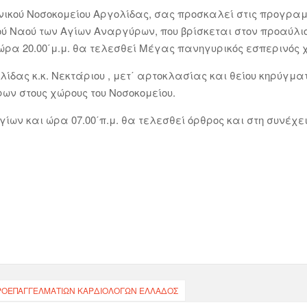
νικού Νοσοκομείου Αργολίδας, σας προσκαλεί στις προγρα
ού Ναού των Αγίων Αναργύρων, που βρίσκεται στον προαύλι
 ώρα 20.00΄μ.μ. θα τελεσθεί Μέγας πανηγυρικός εσπερινός
ίδας κ.κ. Νεκτάριου , μετ΄ αρτοκλασίας και θείου κηρύγματ
ων στους χώρους του Νοσοκομείου.
Αγίων και ώρα 07.00΄π.μ. θα τελεσθεί όρθρος και στη συνέχε
ΡΟΕΠΑΓΓΕΛΜΑΤΙΏΝ ΚΑΡΔΙΟΛΌΓΩΝ ΕΛΛΆΔΟΣ