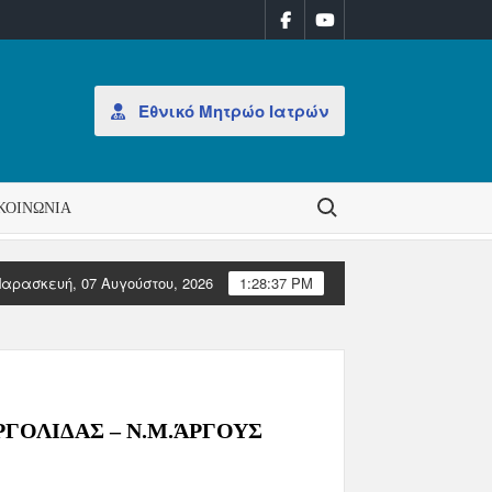
Εθνικό Μητρώο Ιατρών
Search for:
ΚΟΙΝΩΝΊΑ
αρασκευή, 07 Αυγούστου, 2026
1:28:37 PM
βδομάδα 31/2026
ΑΝΑΚΟΙΝΩΣΗ: Έκδοση Αδειών Άσκησης Επαγγέ
ΓΟΛΙΔΑΣ – Ν.Μ.ΆΡΓΟΥΣ