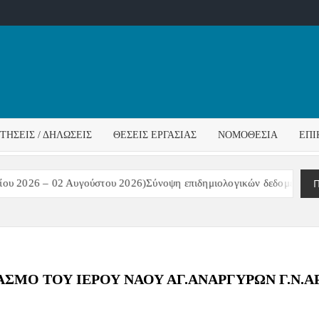
ΌΣ
ΓΟΣ
ΙΤΉΣΕΙΣ / ΔΗΛΏΣΕΙΣ
ΘΈΣΕΙΣ ΕΡΓΑΣΊΑΣ
ΝΟΜΟΘΕΣΊΑ
ΕΠΙ
ΊΔΑΣ
Π
υ 2026 – 02 Αυγούστου 2026)Σύνοψη επιδημιολογικών δεδομένων – ε
ΣΜΟ ΤΟΥ ΙΕΡΟΥ ΝΑΟΥ ΑΓ.ΑΝΑΡΓΥΡΩΝ Γ.Ν.ΑΡ