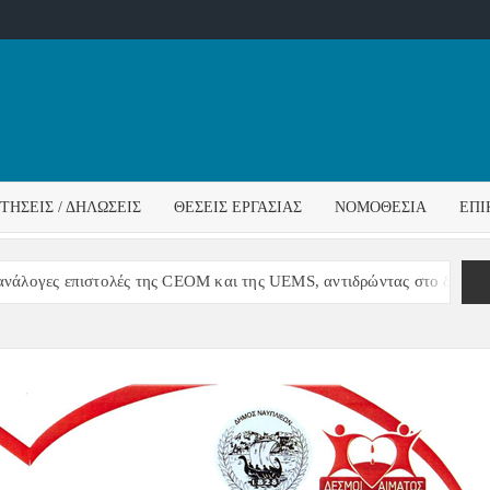
ΌΣ
ΓΟΣ
ΙΤΉΣΕΙΣ / ΔΗΛΏΣΕΙΣ
ΘΈΣΕΙΣ ΕΡΓΑΣΊΑΣ
ΝΟΜΟΘΕΣΊΑ
ΕΠΙ
ΊΔΑΣ
ογες επιστολές της CEOM και της UEMS, αντιδρώντας στο διορισμό 