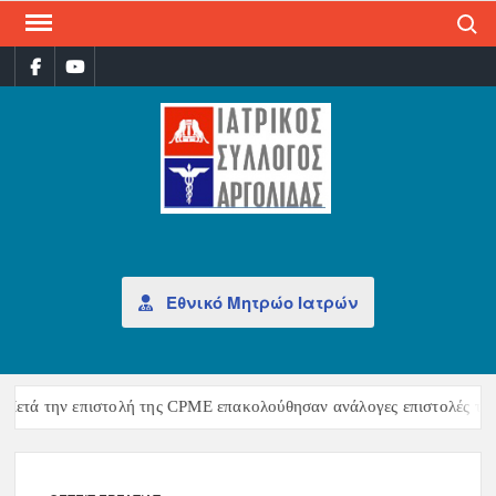
Search
ΙΑΤ
Επίσημη
σελίδα
ΣΎΛ
ΑΡΓ
Εθνικό Μητρώο Ιατρών
ετά την επιστολή της CPME επακολούθησαν ανάλογες επιστολές της 