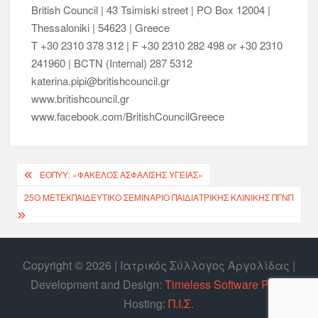
British Council | 43 Tsimiski street | PO Box 12004 |
Thessaloniki | 54623 | Greece
T +30 2310 378 312 | F +30 2310 282 498 or +30 2310
241960 | BCTN (Internal) 287 5312
katerina.pipi@britishcouncil.gr
www.britishcouncil.gr
www.facebook.com/BritishCouncilGreece
ΕΟΠΥΥ: «ΦΆΚΕΛΟΣ ΑΣΦΆΛΙΣΗΣ ΥΓΕΊΑΣ»
25Ο ΜΕΤΕΚΠΑΙΔΕΥΤΙΚΌ ΣΕΜΙΝΆΡΙΟ ΠΑΙΔΙΑΤΡΙΚΉΣ ΚΛΙΝΙΚΉΣ ΠΓΝΠ
Copyright © 2026 | Ιατρικός Σύλλογος Αργολίδας |
Develοpment and Design:
Timeless Software P.C.
|
Hosting:
Π.Ι.Σ.