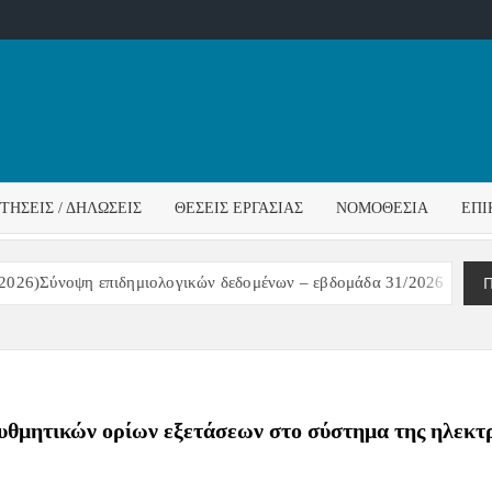
ΌΣ
ΓΟΣ
ΙΤΉΣΕΙΣ / ΔΗΛΏΣΕΙΣ
ΘΈΣΕΙΣ ΕΡΓΑΣΊΑΣ
ΝΟΜΟΘΕΣΊΑ
ΕΠΙ
ΊΔΑΣ
Π
26)Σύνοψη επιδημιολογικών δεδομένων – εβδομάδα 31/2026
ΑΝΑΚΟ
ρυθμητικών ορίων εξετάσεων στο σύστημα της ηλεκ