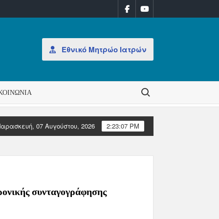
Εθνικό Μητρώο Ιατρών
Search for:
ΚΟΙΝΩΝΊΑ
αρασκευή, 07 Αυγούστου, 2026
2:23:07 PM
ΙΝΩΣΗ: Έκδοση Αδειών Άσκησης Επαγγέλματος
Μετά τη
τρονικής συνταγογράφησης