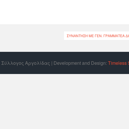
ΣΥΝΆΝΤΗΣΗ ΜΕ ΓΕΝ. ΓΡΑΜΜΑΤΈΑ ΔΗ
ός Σύλλογος Αργολίδας | Develοpment and Design:
Timeless 