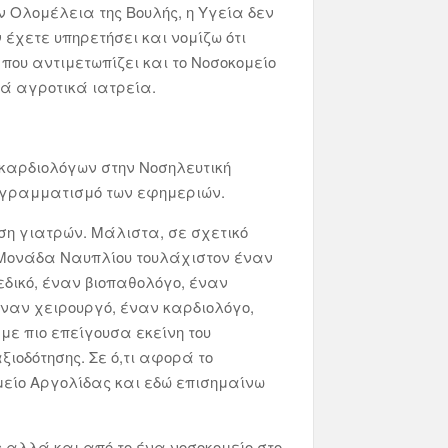
ν Ολομέλεια της Βουλής, η Υγεία δεν
 έχετε υπηρετήσει και νομίζω ότι
που αντιμετωπίζει και το Νοσοκομείο
κά αγροτικά ιατρεία.
 καρδιολόγων στην Νοσηλευτική
ρογραμματισμό των εφημεριών.
η γιατρών. Μάλιστα, σε σχετικό
ή Μονάδα Ναυπλίου τουλάχιστον έναν
πεδικό, έναν βιοπαθολόγο, έναν
έναν χειρουργό, έναν καρδιολόγο,
ε πιο επείγουσα εκείνη του
ξιοδότησης. Σε ό,τι αφορά το
μείο Αργολίδας και εδώ επισημαίνω
 αλλά και από το ένα νοσοκομείο στο