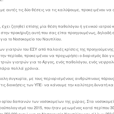
με αυτές τις δύο θέσεις να τις καλύψουμε, προκειμένου να 
έχει ζητηθεί επίσης μία θέση παθολόγου ή γενικού ιατρού 
 στην προκήρυξη αυτή που σας είπα προηγουμένως, δηλαδή στ
 για το Νοσοκομείο του Ναυπλίου.
μων γιατρών του ΕΣΥ από παλαιές κρίσεις της προηγούμενη
την περίοδο, προκειμένου να προχωρήσει ο διορισμός δύο γι
 τριών γιατρών για το Άργος, ενός παθολόγου, ενός νεφρολό
 πάρα πολλά χρόνια.
σκολη συγκυρία, με τους περιορισμένους ανθρώπινους πόρους
στις διοικήσεις των ΥΠΕ- να κάνουμε την καλύτερη δυνατή κα
ορίου δαπανών των νοσοκομείων της χώρας. Στα νοσοκομεί
ροϋπολογισμό του 2015, που ήταν μειωμένος κατά περίπου 30
η 250.000 ευρώ για το Νοσοκομείο Ναυπλίου και άλλων 250.0