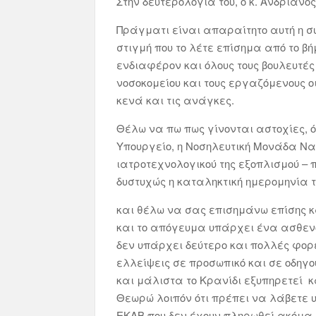
Στην δευτερολογία του, ο κ. Ανδριανό
Πράγματι είναι απαραίτητο αυτή η σ
στιγμή που το λέτε επίσημα από το 
ενδιαφέρον και όλους τους βουλευτές 
νοσοκομείου και τους εργαζόμενους
κενά και τις ανάγκες.
Θέλω να πω πως γίνονται αστοχίες,
Υπουργείο, η Νοσηλευτική Μονάδα Ναυ
ιατροτεχνολογικού της εξοπλισμού –
δυστυχώς η καταληκτική ημερομηνία τη
και θέλω να σας επισημάνω επίσης κ
και το απόγευμα υπάρχει ένα ασθεν
δεν υπάρχει δεύτερο και πολλές φορ
ελλείψεις σε προσωπικό και σε οδηγού
και μάλιστα το Κρανίδι εξυπηρετεί κ
Θεωρώ λοιπόν ότι πρέπει να λάβετε 
ΕΚΑΒ που δεν έχουν πληρωθεί ακόμα. 