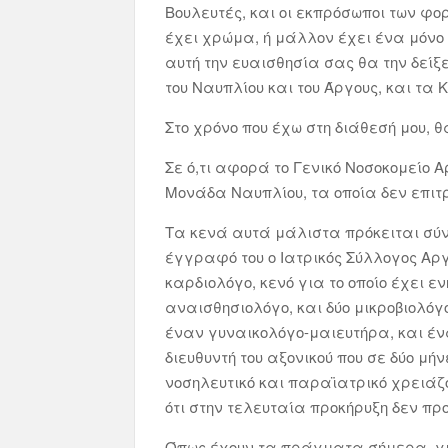
Βουλευτές, και οι εκπρόσωποι των φο
έχει χρώμα, ή μάλλον έχει ένα μόνο τ
αυτή την ευαισθησία σας θα την δείξ
του Ναυπλίου και του Άργους, και τα
Στο χρόνο που έχω στη διάθεσή μου,
Σε ό,τι αφορά το Γενικό Νοσοκομείο
Μονάδα Ναυπλίου, τα οποία δεν επιτ
Τα κενά αυτά μάλιστα πρόκειται σύν
έγγραφό του ο Ιατρικός Σύλλογος Αρ
καρδιολόγο, κενό για το οποίο έχει 
αναισθησιολόγο, και δύο μικροβιολόγ
έναν γυναικολόγο-μαιευτήρα, και έν
διευθυντή του αξονικού που σε δύο μή
νοσηλευτικό και παραϊατρικό χρειάζ
ότι στην τελευταία προκήρυξη δεν πρ
Όπως έχουν τα πράγματα σήμερα, για