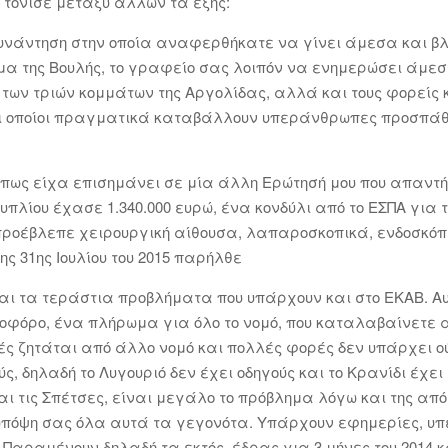
ς τόνισε μεταξύ άλλων τα εξής:
υνάντηση στην οποία αναφερθήκατε να γίνει άμεσα και βλ
βήμα της Βουλής, το γραφείο σας λοιπόν να ενημερώσει άμε
των τριών κομμάτων της Αργολίδας, αλλά και τους φορείς κα
 οι οποίοι πραγματικά καταβάλλουν υπεράνθρωπες προσπάθ
 όπως είχα επισημάνει σε μία άλλη Ερώτησή μου που απαν
πλίου έχασε 1.340.000 ευρώ, ένα κονδύλι από το ΕΣΠΑ για 
 προέβλεπε χειρουργική αίθουσα, λαπαροσκοπικά, ενδοσκόπ
ς 31ης Ιουλίου του 2015 παρήλθε
αι τα τεράστια προβλήματα που υπάρχουν και στο ΕΚΑΒ. Αυ
οφόρο, ένα πλήρωμα για όλο το νομό, που καταλαβαίνετε 
ές ζητάται από άλλο νομό και πολλές φορές δεν υπάρχει ο
ς, δηλαδή το Λυγουριό δεν έχει οδηγούς και το Κρανίδι έχε
αι τις Σπέτσες, είναι μεγάλο το πρόβλημα λόγω και της απ
υπόψη σας όλα αυτά τα γεγονότα. Υπάρχουν εφημερίες, υπ
Παραμένουν δηλαδή τα εκτός έδρας για 3 μήνες του 2014 κ