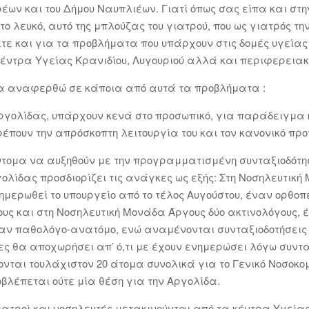
ρέων και του Δήμου Ναυπλιέων. Γιατί όπως σας είπα και στη
ο λευκό, αυτό της μπλούζας του γιατρού, που ως γιατρός την
ετε και για τα προβλήματα που υπάρχουν στις δομές υγείας 
 Κέντρα Υγείας Κρανιδίου, Λυγουριού αλλά και περιφερεια
 θα αναφερθώ σε κάποια από αυτά τα προβλήματα :
 Αργολίδας, υπάρχουν κενά στο προσωπικό, για παράδειγμα
ρέπουν την απρόσκοπτη λειτουργία του και τον κανονικό π
τομα να αυξηθούν με την προγραμματισμένη συνταξιοδότησ
γολίδας προσδιορίζει τις ανάγκες ως εξής: Στη Νοσηλευτικ
ενημερωθεί το υπουργείο από το τέλος Αυγούστου, έναν ορθο
ους και στη Νοσηλευτική Μονάδα Άργους δύο ακτινολόγους, 
αν παθολόγο-ανατόμο, ενώ αναμένονται συνταξιοδοτήσεις μ
νες θα αποχωρήσει απ’ ό,τι με έχουν ενημερώσει λόγω συντα
ονται τουλάχιστον 20 άτομα συνολικά για το Γενικό Νοσοκο
οβλέπεται ούτε μία θέση για την Αργολίδα.
τροί και νοσηλευτές μετακινούνται από τα κέντρα Υγείας