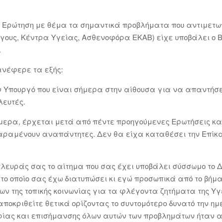
η Ερώτηση με θέμα τα σημαντικά προβλήματα που αντιμετωπ
γους, Κέντρα Υγείας, Ασθενοφόρα ΕΚΑΒ) είχε υποβάλει ο Β
.
ανέφερε τα εξής:
Υπουργό που είναι σήμερα στην αίθουσα για να απαντήσει 
λευτές.
μερα, έρχεται μετά από πέντε προηγούμενες Ερωτήσεις και
παραμένουν αναπάντητες. Δεν θα είχα καταθέσει την Επίκ
ευράς σας το αίτημα που σας έχει υποβάλει σύσσωμο το Δη
 το οποίο σας έχω διατυπώσει κι εγώ προσωπικά από το βήμ
ων της τοπικής κοινωνίας για τα φλέγοντα ζητήματα της Υ
αποκριθείτε θετικά ορίζοντας το συντομότερο δυνατό την ημ
ίας και επισήμανσης όλων αυτών των προβλημάτων ήταν απ