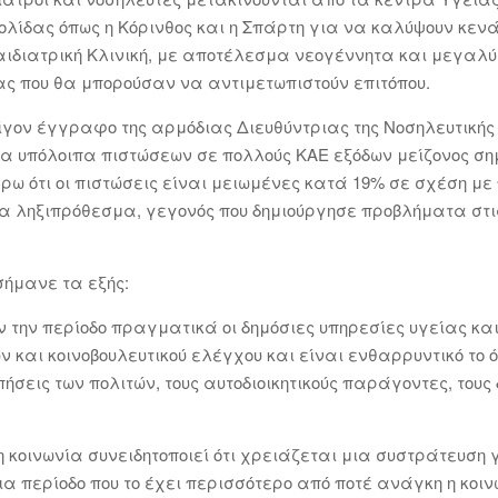
ολίδας όπως η Κόρινθος και η Σπάρτη για να καλύψουν κενά
 Παιδιατρική Κλινική, με αποτέλεσμα νεογέννητα και μεγαλ
ς που θα μπορούσαν να αντιμετωπιστούν επιτόπου.
ίγον έγγραφο της αρμόδιας Διευθύντριας της Νοσηλευτική
 υπόλοιπα πιστώσεων σε πολλούς ΚΑΕ εξόδων μείζονος σημ
 ότι οι πιστώσεις είναι μειωμένες κατά 19% σε σχέση με 
α ληξιπρόθεσμα, γεγονός που δημιούργησε προβλήματα στι
σήμανε τα εξής:
 την περίοδο πραγματικά οι δημόσιες υπηρεσίες υγείας κα
 και κοινοβουλευτικού ελέγχου και είναι ενθαρρυντικό το
ωπήσεις των πολιτών, τους αυτοδιοικητικούς παράγοντες, το
ι η κοινωνία συνειδητοποιεί ότι χρειάζεται μια συστράτευση
ια περίοδο που το έχει περισσότερο από ποτέ ανάγκη η κοιν