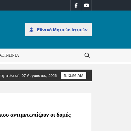
Εθνικό Μητρώο Ιατρών
Search for:
ΚΟΙΝΩΝΊΑ
αρασκευή, 07 Αυγούστου, 2026
5:13:57 AM
ική ρύθμιση διορισμού Διοίκησης στον ΠΙΣ
Υποβολή αιτήσεων για 
ου αντιμετωπίζουν οι δομές