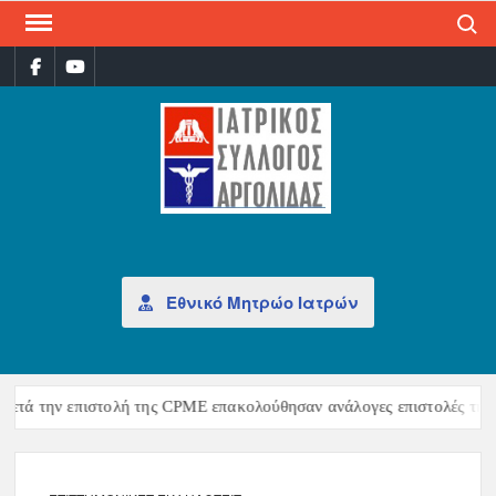
Search
ΙΑΤ
Επίσημη
σελίδα
ΣΎΛ
ΑΡΓ
Εθνικό Μητρώο Ιατρών
ετά την επιστολή της CPME επακολούθησαν ανάλογες επιστολές της 