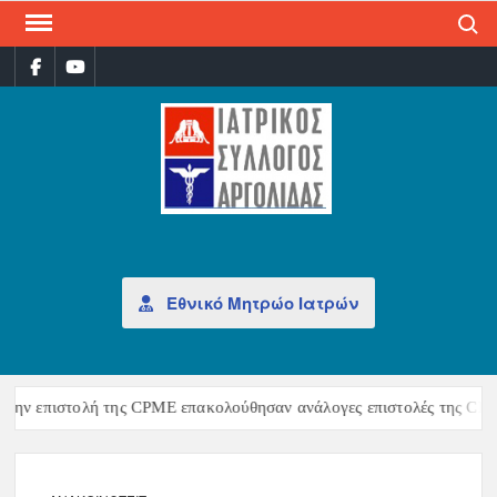
Search
ΙΑΤ
Επίσημη
σελίδα
ΣΎΛ
ΑΡΓ
Εθνικό Μητρώο Ιατρών
ην επιστολή της CPME επακολούθησαν ανάλογες επιστολές της CEOM 