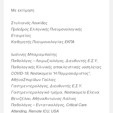
Με εκτίμηση
Στυλιανός Λουκίδης
Πρόεδρος Ελληνικής Πνευμονολογικής
Εταιρείας
Καθηγητής Πνευμονολογίας ΕΚΠΑ
Ιωάννης Μπαραμπούτης
Παθολόγος – Λοιμωξιολόγος, Διευθυντής Ε.Σ.Υ,
Παθολογικής Κλινικής αποκλειστικής νοσηλείας
COVID-19, Νοσοκομείο “Η Παμμακάριστος”,
ΑθήναΣπυρίδων Γούλας
Γαστρεντερολόγος, Διευθυντής Ε.Σ.Υ.
Γαστρεντερολογικό τμήμα, Νοσοκομείο Έλενα
Βενιζέλου, ΑθήναΑντώνιος Λιόλιος
Παθολόγος – Εντατικολόγος, Critical Care
Attending, Remote ICU, USA