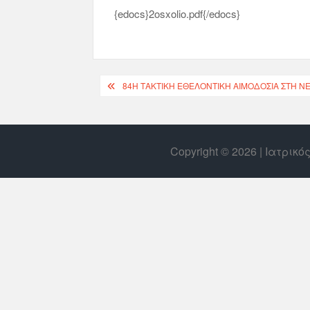
{edocs}2osxolio.pdf{/edocs}
84Η ΤΑΚΤΙΚΉ ΕΘΕΛΟΝΤΙΚΉ ΑΙΜΟΔΟΣΊΑ ΣΤΗ ΝΈ
Copyright © 2026 | Ιατρικ