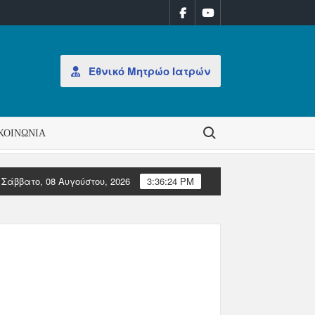
Εθνικό Μητρώο Ιατρών
Search for:
ΚΟΙΝΩΝΊΑ
Σάββατο, 08 Αυγούστου, 2026
3:36:24 PM
 εβδομάδα 31/2026
ΑΝΑΚΟΙΝΩΣΗ: Έκδοση Αδειών Άσκησης Επαγ