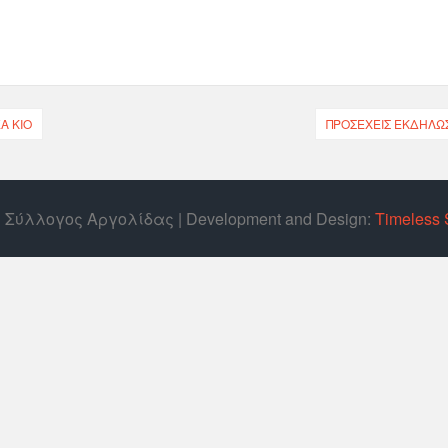
Α ΚΊΟ
ΠΡΟΣΕΧΕΊΣ ΕΚΔΗΛΏ
ός Σύλλογος Αργολίδας | Develοpment and Design:
Timeless 