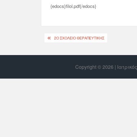
{edocs}filol.pdf{/edocs}
2Ο ΣΧΟΛΕΊΟ ΘΕΡΑΠΕΥΤΙΚΉΣ
Copyright © 2026 | Ιατρικ