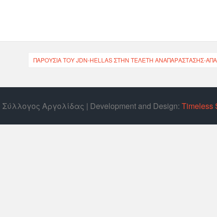
ΠΑΡΟΥΣΊΑ ΤΟΥ JDN-HELLAS ΣΤΗΝ ΤΕΛΕΤΉ ΑΝΑΠΑΡΆΣΤΑΣΗΣ-ΑΠΑ
ός Σύλλογος Αργολίδας | Develοpment and Design:
Timeless 