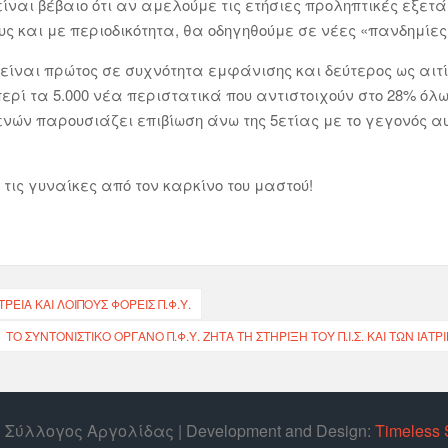
ίναι βέβαιο ότι αν αμελούμε τις ετήσιες προληπτικές εξετ
υς και με περιοδικότητα, θα οδηγηθούμε σε νέες «πανδημίες
 είναι πρώτος σε συχνότητα εμφάνισης και δεύτερος ως αιτ
ρί τα 5.000 νέα περιστατικά που αντιστοιχούν στο 28% όλω
σθενών παρουσιάζει επιβίωση άνω της 5ετίας με το γεγονός
τις γυναίκες από τον καρκίνο του μαστού!
ΕΊΑ ΚΑΙ ΛΟΙΠΟΎΣ ΦΟΡΕΊΣ Π.Φ.Υ.
ΤΟ ΣΥΝΤΟΝΙΣΤΙΚΌ ΌΡΓΑΝΟ Π.Φ.Υ. ΖΗΤΆ ΤΗ ΣΤΉΡΙΞΗ ΤΟΥ Π.Ι.Σ. ΚΑΙ ΤΩΝ ΙΑΤ
ός Σύλλογος Αργολίδας | Develοpment and Design:
Timeless 