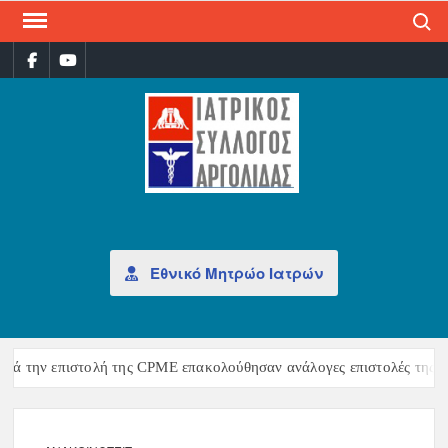
Search
ΙΑΤ
Επίσημη
σελίδα
ΣΎΛ
ΑΡΓ
Εθνικό Μητρώο Ιατρών
ά την επιστολή της CPME επακολούθησαν ανάλογες επιστολές της CE