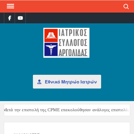
Search
ΙΑΤ
Επίσημη
σελίδα
ΣΎΛ
ΑΡΓ
Εθνικό Μητρώο Ιατρών
ετά την επιστολή της CPME επακολούθησαν ανάλογες επιστολές της